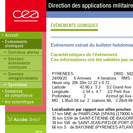
Evénement extrait du bulletin hebdoma
Caractéristiques de l'événement
Ces informations ont été validées par 
PYRENEES ORID : 5028
24/09/20 6 Arrivees 4 Iterations RMS :
Heure orig: 20h 10m 12.22 ± 0.72
Latitude : 42.90 ± 3.3 1/2 Grand Axe 
Longitude : -1.54 ± 4.7 1/2 Petit Axe 
Profondeur: 2. Azimut gd Axe : 
MD : 1.95±0.04 sur 2 stations ML : 2.28±9.99
Localisation par rapport aux villes proches
17 km NNE de PAMPLONA (SPAIN) (179000 ha
35 km SSW de SAINT-ETIENNE-DE-BAIGORRY
39 km SW de SAINT-JEAN-PIED-DE-PORT (P
66 km S de BAYONNE (PYRENEES-ATLANTIQU