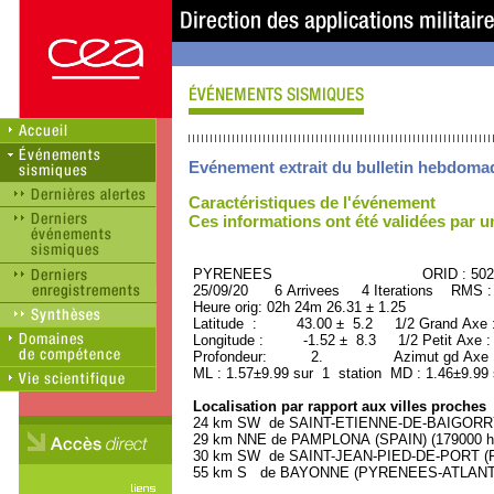
Evénement extrait du bulletin hebdoma
Caractéristiques de l'événement
Ces informations ont été validées par 
PYRENEES ORID : 5028
25/09/20 6 Arrivees 4 Iterations RMS :
Heure orig: 02h 24m 26.31 ± 1.25
Latitude : 43.00 ± 5.2 1/2 Grand Axe 
Longitude : -1.52 ± 8.3 1/2 Petit Axe 
Profondeur: 2. Azimut gd Axe : 
ML : 1.57±9.99 sur 1 station MD : 1.46±9.99
Localisation par rapport aux villes proches
24 km SW de SAINT-ETIENNE-DE-BAIGORRY 
29 km NNE de PAMPLONA (SPAIN) (179000 ha
30 km SW de SAINT-JEAN-PIED-DE-PORT (P
55 km S de BAYONNE (PYRENEES-ATLANTIQU