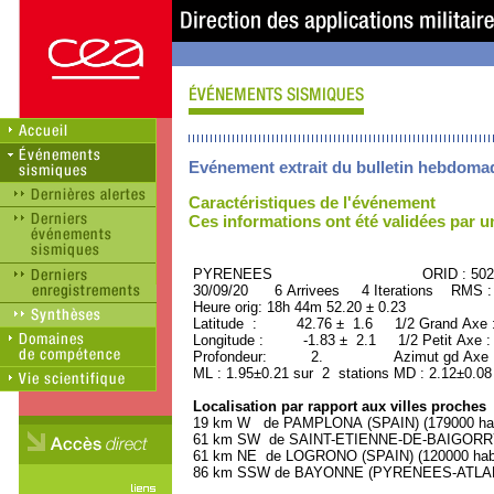
Evénement extrait du bulletin hebdoma
Caractéristiques de l'événement
Ces informations ont été validées par 
PYRENEES ORID : 5028
30/09/20 6 Arrivees 4 Iterations RMS :
Heure orig: 18h 44m 52.20 ± 0.23
Latitude : 42.76 ± 1.6 1/2 Grand Axe
Longitude : -1.83 ± 2.1 1/2 Petit Axe 
Profondeur: 2. Azimut gd Axe : 
ML : 1.95±0.21 sur 2 stations MD : 2.12±0.08
Localisation par rapport aux villes proches
19 km W de PAMPLONA (SPAIN) (179000 hab
61 km SW de SAINT-ETIENNE-DE-BAIGORRY 
61 km NE de LOGRONO (SPAIN) (120000 habi
86 km SSW de BAYONNE (PYRENEES-ATLANTI