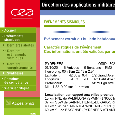
Evénement extrait du bulletin hebdoma
Caractéristiques de l'événement
Ces informations ont été validées par 
PYRENEES ORID : 5028
01/10/20 5 Arrivees 9 Iterations RMS :
Heure orig: 00h 15m 22.43 ± 2.54
Latitude : 42.88 ± 9.4 1/2 Grand Axe 
Longitude : -1.53 ± 19.1 1/2 Petit Axe 
Profondeur: 2. Azimut gd Axe : 
ML : 1.82±9.99 sur 1 station
Localisation par rapport aux villes proches
15 km NNE de PAMPLONA (SPAIN) (179000 ha
37 km SSW de SAINT-ETIENNE-DE-BAIGORRY
40 km SW de SAINT-JEAN-PIED-DE-PORT (P
69 km S de BAYONNE (PYRENEES-ATLANTIQU