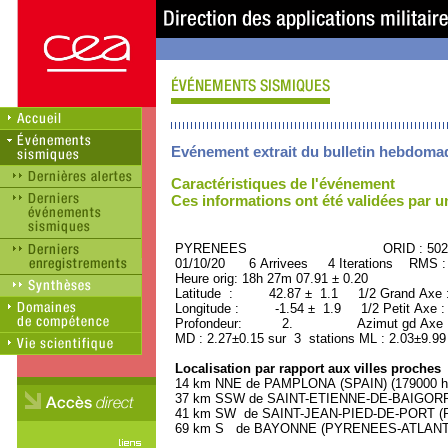
Evénement extrait du bulletin hebdoma
Caractéristiques de l'événement
Ces informations ont été validées par 
PYRENEES ORID : 5028
01/10/20 6 Arrivees 4 Iterations RMS :
Heure orig: 18h 27m 07.91 ± 0.20
Latitude : 42.87 ± 1.1 1/2 Grand Axe
Longitude : -1.54 ± 1.9 1/2 Petit Axe 
Profondeur: 2. Azimut gd Axe : 
MD : 2.27±0.15 sur 3 stations ML : 2.03±9.99
Localisation par rapport aux villes proches
14 km NNE de PAMPLONA (SPAIN) (179000 ha
37 km SSW de SAINT-ETIENNE-DE-BAIGORRY
41 km SW de SAINT-JEAN-PIED-DE-PORT (P
69 km S de BAYONNE (PYRENEES-ATLANTIQU