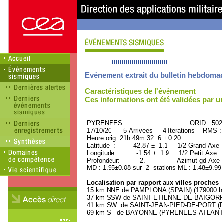
Evénement extrait du bulletin hebdoma
Caractéristiques de l'événement
Ces informations ont été validées par 
PYRENEES ORID : 5029
17/10/20 5 Arrivees 4 Iterations RMS :
Heure orig: 21h 49m 32. 6 ± 0.20
Latitude : 42.87 ± 1.1 1/2 Grand Axe
Longitude : -1.54 ± 1.9 1/2 Petit Axe 
Profondeur: 2. Azimut gd Axe : 
MD : 1.95±0.08 sur 2 stations ML : 1.48±9.99
Localisation par rapport aux villes proches
15 km NNE de PAMPLONA (SPAIN) (179000 ha
37 km SSW de SAINT-ETIENNE-DE-BAIGORRY
41 km SW de SAINT-JEAN-PIED-DE-PORT (P
69 km S de BAYONNE (PYRENEES-ATLANTIQU