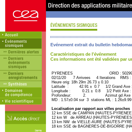
Evénement extrait du bulletin hebdoma
Caractéristiques de l'événement
Ces informations ont été validées par 
PYRENEES ORID : 50299
02/11/20 7 Arrivees 4 Iterations RMS :
Heure orig: 18h 29m 26.73 ± 0.10
Latitude : 42.91 ± 0.7 1/2 Grand Axe
Longitude : 0.21 ± 0.8 1/2 Petit Axe 
Profondeur: 2. Azimut gd Axe : 
MD : 1.57±0.04 sur 3 stations ML : 1.26±9.99
Localisation par rapport aux villes proches
12 km SSE de CAMPAN (HAUTES-PYRENEES) 
12 km W de ARREAU (HAUTES-PYRENEES) (9
13 km NW de VIELLE-AURE (HAUTES-PYRENE
18 km SSE de BAGNERES-DE-BIGORRE (HAU