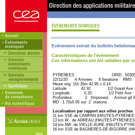
Evénement extrait du bulletin hebdoma
Caractéristiques de l'événement
Ces informations ont été validées par 
PYRENEES ORID : 50305
22/11/20 4 Arrivees 9 Iterations RMS :
Heure orig: 11h 35m 42.95 ± 0.14
Latitude : 42.92 1/2 Grand Axe 
Longitude : 0.20 1/2 Petit Axe :
Profondeur: 2. (Imposee) Azimut gd Ax
MD : 1.70±0.05 sur 2 stations
Localisation par rapport aux villes proches
11 km SSE de CAMPAN (HAUTES-PYRENEES) 
13 km W de ARREAU (HAUTES-PYRENEES) (9
14 km NW de VIELLE-AURE (HAUTES-PYRENE
16 km SSE de BAGNERES-DE-BIGORRE (HAU