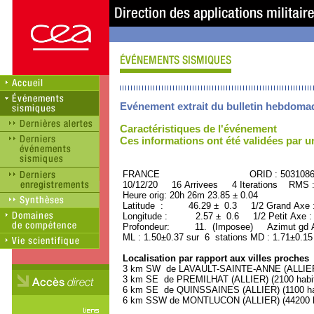
Evénement extrait du bulletin hebdoma
Caractéristiques de l'événement
Ces informations ont été validées par 
FRANCE ORID : 503108
10/12/20 16 Arrivees 4 Iterations RMS 
Heure orig: 20h 26m 23.85 ± 0.04
Latitude : 46.29 ± 0.3 1/2 Grand Axe
Longitude : 2.57 ± 0.6 1/2 Petit Axe 
Profondeur: 11. (Imposee) Azimut gd A
ML : 1.50±0.37 sur 6 stations MD : 1.71±0.15
Localisation par rapport aux villes proches
3 km SW de LAVAULT-SAINTE-ANNE (ALLIER) 
3 km SE de PREMILHAT (ALLIER) (2100 habit
6 km SE de QUINSSAINES (ALLIER) (1100 hab
6 km SSW de MONTLUCON (ALLIER) (44200 ha