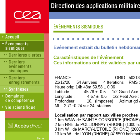
Evénement extrait du bulletin hebdoma
Caractéristiques de l'événement
Ces informations ont été validées par 
FRANCE ORID : 503134
21/12/20 54 Arrivees 4 Iterations RMS 
Heure orig: 14h 43m 59.58 ± 0.06
Latitude : 45.78 ± 0.5 1/2 Grand Axe
Longitude : 4.67 ± 0.6 1/2 Petit Axe 
Profondeur: 10. (Imposee) Azimut gd A
ML : 2.71±0.24 sur 24 stations
Localisation par rapport aux villes proches
1 km WNW de SAINTE-CONSORCE (RHONE) (1
2 km NNE de POLLIONNAY (RHONE) (1300 hab
3 km W de MARCY-L'ETOILE (RHONE) (2600 
13 km W de LYON (RHONE) (415500 habitant