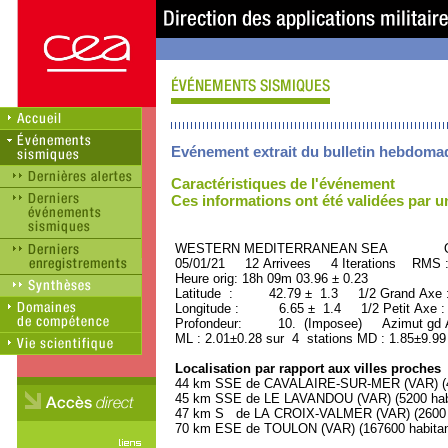
Evénement extrait du bulletin hebdoma
Caractéristiques de l'événement
Ces informations ont été validées par 
WESTERN MEDITERRANEAN SEA ORID
05/01/21 12 Arrivees 4 Iterations RMS 
Heure orig: 18h 09m 03.96 ± 0.23
Latitude : 42.79 ± 1.3 1/2 Grand Axe
Longitude : 6.65 ± 1.4 1/2 Petit Axe 
Profondeur: 10. (Imposee) Azimut gd A
ML : 2.01±0.28 sur 4 stations MD : 1.85±9.99
Localisation par rapport aux villes proches
44 km SSE de CAVALAIRE-SUR-MER (VAR) (42
45 km SSE de LE LAVANDOU (VAR) (5200 habi
47 km S de LA CROIX-VALMER (VAR) (2600 h
70 km ESE de TOULON (VAR) (167600 habitan