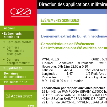
Evénement extrait du bulletin hebdoma
Caractéristiques de l'événement
Ces informations ont été validées par 
PYRENEES ORID : 5031
11/01/21 2 Arrivees 9 Iterations RMS :
Heure orig: 07h 12m 52.50 ± 0.10
Latitude : 42.84 1/2 Grand Axe 
Longitude : -1.47 1/2 Petit Axe :
Profondeur: 2. Azimut gd Axe : 
MD : 1.47±9.99 sur 1 station
Localisation par rapport aux villes proches
15 km NE de PAMPLONA (SPAIN) (179000 hab
38 km SSW de SAINT-ETIENNE-DE-BAIGORRY
40 km SSW de SAINT-JEAN-PIED-DE-PORT (
72 km S de BAYONNE (PYRENEES-ATLANTIQU