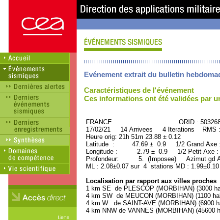
Evénement extrait du bulletin hebdoma
Caractéristiques de l'événement
Ces informations ont été validées par 
FRANCE ORID : 503268
17/02/21 14 Arrivees 4 Iterations RMS 
Heure orig: 21h 51m 23.88 ± 0.12
Latitude : 47.69 ± 0.9 1/2 Grand Axe
Longitude : -2.79 ± 0.9 1/2 Petit Axe 
Profondeur: 5. (Imposee) Azimut gd A
ML : 2.08±0.07 sur 4 stations MD : 1.99±0.10
Localisation par rapport aux villes proches
1 km SE de PLESCOP (MORBIHAN) (3000 hab
4 km SW de MEUCON (MORBIHAN) (1100 habi
4 km W de SAINT-AVE (MORBIHAN) (6900 ha
4 km NNW de VANNES (MORBIHAN) (45600 ha