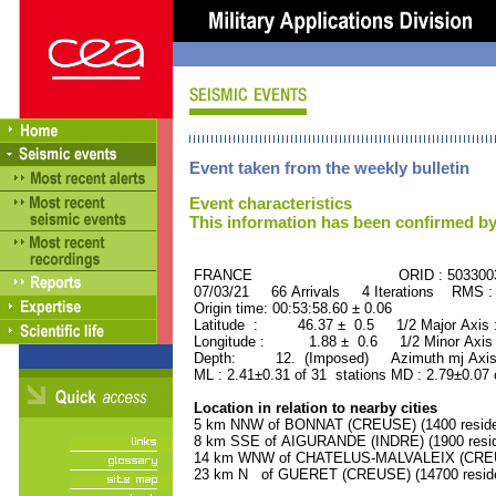
Event taken from the weekly bulletin
Event characteristics
This information has been confirmed by
FRANCE ORID : 503300
07/03/21 66 Arrivals 4 Iterations RMS :
Origin time: 00:53:58.60 ± 0.06
Latitude : 46.37 ± 0.5 1/2 Major Axis
Longitude : 1.88 ± 0.6 1/2 Minor Axis
Depth: 12. (Imposed) Azimuth mj Axis
ML : 2.41±0.31 of 31 stations MD : 2.79±0.07 
Location in relation to nearby cities
5 km NNW of BONNAT (CREUSE) (1400 reside
8 km SSE of AIGURANDE (INDRE) (1900 resid
14 km WNW of CHATELUS-MALVALEIX (CREUSE
23 km N of GUERET (CREUSE) (14700 reside