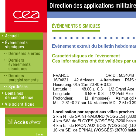
Evénement extrait du bulletin hebdoma
Caractéristiques de l'événement
Ces informations ont été validées par 
FRANCE ORID : 5034048
16/04/21 42 Arrivees 4 Iterations RMS 
Heure orig: 01h 11m 20.40 ± 0.03
Latitude : 48.06 ± 0.3 1/2 Grand Axe
Longitude : 6.58 ± 0.3 1/2 Petit Axe 
Profondeur: 11. (Imposee) Azimut gd 
ML : 2.31±0.27 sur 14 stations MD : 2.51±0.39
Localisation par rapport aux villes proches
2 km N de SAINT-NABORD (VOSGES) (3800 h
4 km SW de ELOYES (VOSGES) (3200 habita
4 km E de RAON-AUX-BOIS (VOSGES) (1100 
16 km SE de EPINAL (VOSGES) (36700 habit