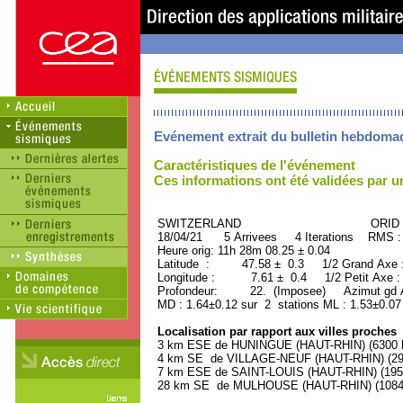
Evénement extrait du bulletin hebdoma
Caractéristiques de l'événement
Ces informations ont été validées par 
SWITZERLAND ORID : 50
18/04/21 5 Arrivees 4 Iterations RMS :
Heure orig: 11h 28m 08.25 ± 0.04
Latitude : 47.58 ± 0.3 1/2 Grand Axe
Longitude : 7.61 ± 0.4 1/2 Petit Axe 
Profondeur: 22. (Imposee) Azimut gd A
MD : 1.64±0.12 sur 2 stations ML : 1.53±0.07
Localisation par rapport aux villes proches
3 km ESE de HUNINGUE (HAUT-RHIN) (6300 h
4 km SE de VILLAGE-NEUF (HAUT-RHIN) (290
7 km ESE de SAINT-LOUIS (HAUT-RHIN) (1950
28 km SE de MULHOUSE (HAUT-RHIN) (108400