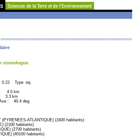
daire
un sismologue.
 0.22 Type :eq
 : 4.5 km
: 3.3 km
xe : 40.4 deg
PYRENEES-ATLANTIQUE) (1600 habitants)
(2100 habitants)
E) (2700 habitants)
E) (40100 habitants)