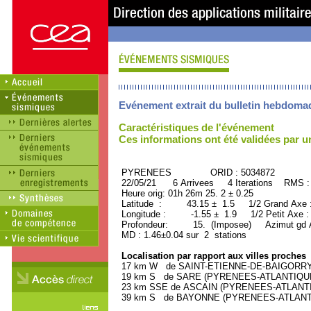
Evénement extrait du bulletin hebdoma
Caractéristiques de l'événement
Ces informations ont été validées par 
PYRENEES ORID : 5034872
22/05/21 6 Arrivees 4 Iterations RMS :
Heure orig: 01h 26m 25. 2 ± 0.25
Latitude : 43.15 ± 1.5 1/2 Grand Axe
Longitude : -1.55 ± 1.9 1/2 Petit Axe 
Profondeur: 15. (Imposee) Azimut gd A
MD : 1.46±0.04 sur 2 stations
Localisation par rapport aux villes proches
17 km W de SAINT-ETIENNE-DE-BAIGORRY (
19 km S de SARE (PYRENEES-ATLANTIQUE) 
23 km SSE de ASCAIN (PYRENEES-ATLANTIQU
39 km S de BAYONNE (PYRENEES-ATLANTIQU