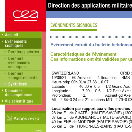
Evénement extrait du bulletin hebdoma
Caractéristiques de l'événement
Ces informations ont été validées par 
SWITZERLAND ORID : 50
19/08/21 60 Arrivees 4 Iterations RMS 
Heure orig: 00h 01m 27.38 ± 0.07
Latitude : 46.30 ± 0.5 1/2 Grand Axe
Longitude : 7.20 ± 0.6 1/2 Petit Axe 
Profondeur: 2. Azimut gd Axe : 
ML : 2.64±0.24 sur 21 stations MD : 2.79±0.03
Localisation par rapport aux villes proches
28 km E de CHATEL (HAUTE-SAVOIE) (1300 h
37 km E de ABONDANCE (HAUTE-SAVOIE) (1
40 km ENE de MORZINE (HAUTE-SAVOIE) (300
56 km E de THONON-LES-BAINS (HAUTE-SAVO