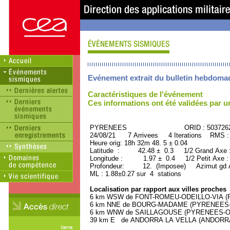
Evénement extrait du bulletin hebdoma
Caractéristiques de l'événement
Ces informations ont été validées par 
PYRENEES ORID : 503726
24/08/21 7 Arrivees 4 Iterations RMS :
Heure orig: 18h 32m 48. 5 ± 0.04
Latitude : 42.48 ± 0.3 1/2 Grand Axe
Longitude : 1.97 ± 0.4 1/2 Petit Axe 
Profondeur: 12. (Imposee) Azimut gd A
ML : 1.88±0.27 sur 4 stations
Localisation par rapport aux villes proches
6 km WSW de FONT-ROMEU-ODEILLO-VIA (PY
6 km NNE de BOURG-MADAME (PYRENEES-OR
6 km WNW de SAILLAGOUSE (PYRENEES-ORIE
39 km E de ANDORRA LA VELLA (ANDORRA, Ca