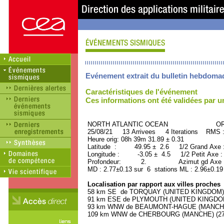
Evénement extrait du bulletin hebdoma
Caractéristiques de l'événement
Ces informations ont été validées par 
NORTH ATLANTIC OCEAN ORID :
25/08/21 13 Arrivees 4 Iterations RMS 
Heure orig: 08h 39m 31.89 ± 0.31
Latitude : 49.95 ± 2.6 1/2 Grand Axe
Longitude : -3.05 ± 4.5 1/2 Petit Axe 
Profondeur: 2. Azimut gd Axe : 
MD : 2.77±0.13 sur 6 stations ML : 2.96±0.19
Localisation par rapport aux villes proches
58 km SE de TORQUAY (UNITED KINGDOM) (1
91 km ESE de PLYMOUTH (UNITED KINGDOM) 
93 km WNW de BEAUMONT-HAGUE (MANCHE) 
109 km WNW de CHERBOURG (MANCHE) (2710