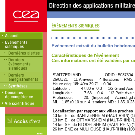
Evénement extrait du bulletin hebdoma
Caractéristiques de l'événement
Ces informations ont été validées par 
SWITZERLAND ORID : 5037304
26/08/21 11 Arrivees 4 Iterations RMS :
Heure orig: 18h 40m 39.71 ± 0.04
Latitude : 47.80 ± 0.3 1/2 Grand Axe
Longitude : 7.68 ± 0.4 1/2 Petit Axe 
Profondeur: 20. (Imposee) Azimut gd A
ML : 1.85±0.10 sur 4 stations MD : 1.85±0.23
Localisation par rapport aux villes proches
13 km E de BANTZENHEIM (HAUT-RHIN) (150
13 km E de OTTMARSHEIM (HAUT-RHIN) (190
14 km SE de BLODELSHEIM (HAUT-RHIN) (130
26 km ENE de MULHOUSE (HAUT-RHIN) (10840