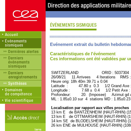
Evénement extrait du bulletin hebdoma
Caractéristiques de l'événement
Ces informations ont été validées par 
SWITZERLAND ORID : 5037304
26/08/21 11 Arrivees 4 Iterations RMS :
Heure orig: 18h 40m 39.71 ± 0.04
Latitude : 47.80 ± 0.3 1/2 Grand Axe
Longitude : 7.68 ± 0.4 1/2 Petit Axe 
Profondeur: 20. (Imposee) Azimut gd A
ML : 1.85±0.10 sur 4 stations MD : 1.85±0.23
Localisation par rapport aux villes proches
13 km E de BANTZENHEIM (HAUT-RHIN) (150
13 km E de OTTMARSHEIM (HAUT-RHIN) (190
14 km SE de BLODELSHEIM (HAUT-RHIN) (130
26 km ENE de MULHOUSE (HAUT-RHIN) (10840