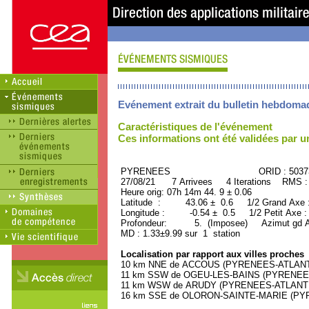
Evénement extrait du bulletin hebdoma
Caractéristiques de l'événement
Ces informations ont été validées par 
PYRENEES ORID : 50373
27/08/21 7 Arrivees 4 Iterations RMS :
Heure orig: 07h 14m 44. 9 ± 0.06
Latitude : 43.06 ± 0.6 1/2 Grand Axe
Longitude : -0.54 ± 0.5 1/2 Petit Axe 
Profondeur: 5. (Imposee) Azimut gd A
MD : 1.33±9.99 sur 1 station
Localisation par rapport aux villes proches
10 km NNE de ACCOUS (PYRENEES-ATLANTIQ
11 km SSW de OGEU-LES-BAINS (PYRENEES-
11 km WSW de ARUDY (PYRENEES-ATLANTIQU
16 km SSE de OLORON-SAINTE-MARIE (PYRE