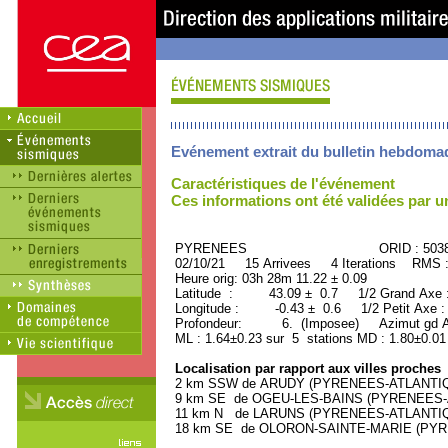
Evénement extrait du bulletin hebdoma
Caractéristiques de l'événement
Ces informations ont été validées par 
PYRENEES ORID : 50382
02/10/21 15 Arrivees 4 Iterations RMS 
Heure orig: 03h 28m 11.22 ± 0.09
Latitude : 43.09 ± 0.7 1/2 Grand Axe
Longitude : -0.43 ± 0.6 1/2 Petit Axe 
Profondeur: 6. (Imposee) Azimut gd A
ML : 1.64±0.23 sur 5 stations MD : 1.80±0.01
Localisation par rapport aux villes proches
2 km SSW de ARUDY (PYRENEES-ATLANTIQUE
9 km SE de OGEU-LES-BAINS (PYRENEES-AT
11 km N de LARUNS (PYRENEES-ATLANTIQUE
18 km SE de OLORON-SAINTE-MARIE (PYREN