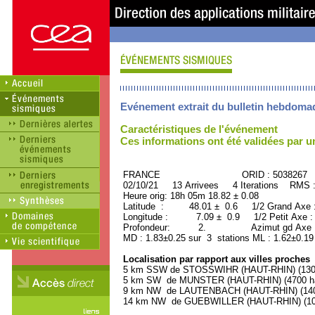
Evénement extrait du bulletin hebdoma
Caractéristiques de l'événement
Ces informations ont été validées par 
FRANCE ORID : 5038267
02/10/21 13 Arrivees 4 Iterations RMS 
Heure orig: 18h 05m 18.82 ± 0.08
Latitude : 48.01 ± 0.6 1/2 Grand Axe
Longitude : 7.09 ± 0.9 1/2 Petit Axe 
Profondeur: 2. Azimut gd Axe : 
MD : 1.83±0.25 sur 3 stations ML : 1.62±0.19
Localisation par rapport aux villes proches
5 km SSW de STOSSWIHR (HAUT-RHIN) (1300 
5 km SW de MUNSTER (HAUT-RHIN) (4700 ha
9 km NW de LAUTENBACH (HAUT-RHIN) (1400
14 km NW de GUEBWILLER (HAUT-RHIN) (109