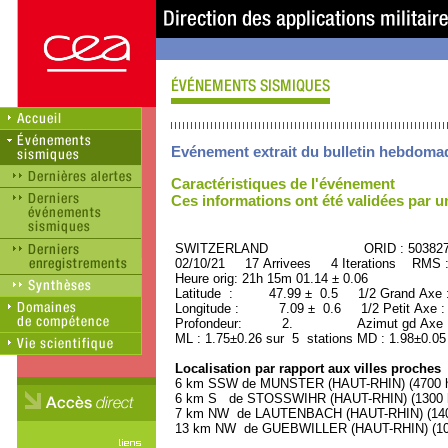
Evénement extrait du bulletin hebdoma
Caractéristiques de l'événement
Ces informations ont été validées par 
SWITZERLAND ORID : 503827
02/10/21 17 Arrivees 4 Iterations RMS 
Heure orig: 21h 15m 01.14 ± 0.06
Latitude : 47.99 ± 0.5 1/2 Grand Axe
Longitude : 7.09 ± 0.6 1/2 Petit Axe 
Profondeur: 2. Azimut gd Axe : 
ML : 1.75±0.26 sur 5 stations MD : 1.98±0.05
Localisation par rapport aux villes proches
6 km SSW de MUNSTER (HAUT-RHIN) (4700 ha
6 km S de STOSSWIHR (HAUT-RHIN) (1300 h
7 km NW de LAUTENBACH (HAUT-RHIN) (1400
13 km NW de GUEBWILLER (HAUT-RHIN) (109