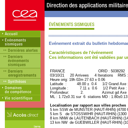
Evénement extrait du bulletin hebdoma
Caractéristiques de l'événement
Ces informations ont été validées par 
FRANCE ORID : 5038292
03/10/21 20 Arrivees 4 Iterations RMS 
Heure orig: 19h 02m 27.63 ± 0.06
Latitude : 48.00 ± 0.4 1/2 Grand Axe
Longitude : 7.11 ± 0.6 1/2 Petit Axe 
Profondeur: 2. Azimut gd Axe : 
ML : 1.72±0.31 sur 6 stations MD : 1.80±0.13
Localisation par rapport aux villes proches
5 km SSW de MUNSTER (HAUT-RHIN) (4700 ha
5 km S de STOSSWIHR (HAUT-RHIN) (1300 h
8 km NNW de LAUTENBACH (HAUT-RHIN) (140
13 km NW de GUEBWILLER (HAUT-RHIN) (109