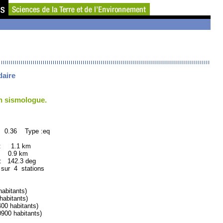
daire
un sismologue.
: 0.36 Type :eq
 : 1.1 km
: 0.9 km
142.3 deg
 sur 4 stations
bitants)
abitants)
0 habitants)
00 habitants)