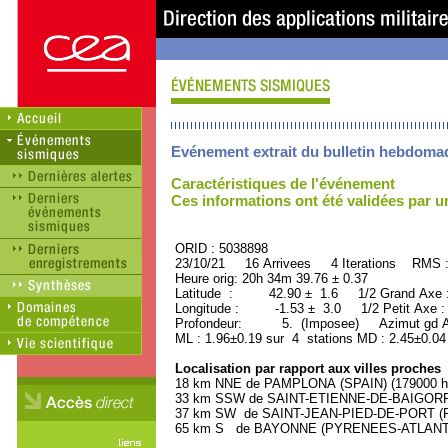
Evénement extrait du bulletin hebdoma
Caractéristiques de l'événement
Ces informations ont été validées par 
ORID : 5038898
23/10/21 16 Arrivees 4 Iterations RMS 
Heure orig: 20h 34m 39.76 ± 0.37
Latitude : 42.90 ± 1.6 1/2 Grand Axe
Longitude : -1.53 ± 3.0 1/2 Petit Axe 
Profondeur: 5. (Imposee) Azimut gd A
ML : 1.96±0.19 sur 4 stations MD : 2.45±0.04
Localisation par rapport aux villes proches
18 km NNE de PAMPLONA (SPAIN) (179000 ha
33 km SSW de SAINT-ETIENNE-DE-BAIGORRY
37 km SW de SAINT-JEAN-PIED-DE-PORT (P
65 km S de BAYONNE (PYRENEES-ATLANTIQU