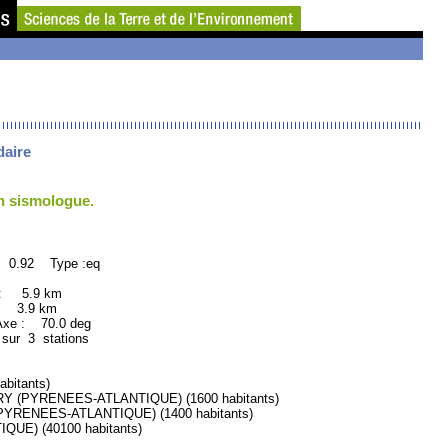
daire
un sismologue.
: 0.92 Type :eq
 : 5.9 km
: 3.9 km
xe : 70.0 deg
 sur 3 stations
bitants)
 (PYRENEES-ATLANTIQUE) (1600 habitants)
YRENEES-ATLANTIQUE) (1400 habitants)
E) (40100 habitants)