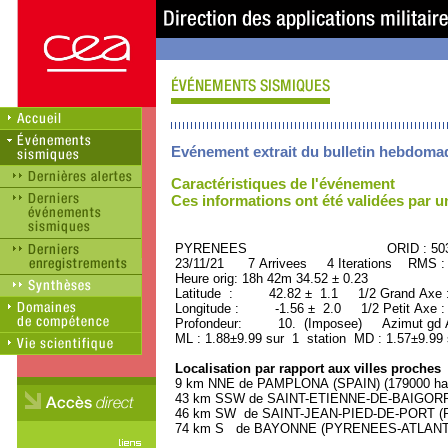
Evénement extrait du bulletin hebdoma
Caractéristiques de l'événement
Ces informations ont été validées par 
PYRENEES ORID : 5039
23/11/21 7 Arrivees 4 Iterations RMS :
Heure orig: 18h 42m 34.52 ± 0.23
Latitude : 42.82 ± 1.1 1/2 Grand Axe
Longitude : -1.56 ± 2.0 1/2 Petit Axe 
Profondeur: 10. (Imposee) Azimut gd A
ML : 1.88±9.99 sur 1 station MD : 1.57±9.99
Localisation par rapport aux villes proches
9 km NNE de PAMPLONA (SPAIN) (179000 hab
43 km SSW de SAINT-ETIENNE-DE-BAIGORRY
46 km SW de SAINT-JEAN-PIED-DE-PORT (P
74 km S de BAYONNE (PYRENEES-ATLANTIQU