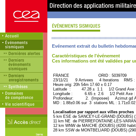
Evénement extrait du bulletin hebdoma
Caractéristiques de l'événement
Ces informations ont été validées par 
FRANCE ORID : 5039709
23/11/21 9 Arrivees 4 Iterations RMS :
Heure orig: 20h 54m 17.60 ± 0.17
Latitude : 47.28 ± 1.1 1/2 Grand Axe
Longitude : 6.65 ± 2.6 1/2 Petit Axe 
Profondeur: 2. (Imposee) Azimut gd Ax
MD : 1.88±0.06 sur 3 stations ML : 1.71±0.02
Localisation par rapport aux villes proches
5 km ESE de SANCEY-LE-GRAND (DOUBS) (11
11 km NE de PIERREFONTAINE-LES-VARANS 
12 km WNW de MAICHE (DOUBS) (4200 habit
28 km SSW de MONTBELIARD (DOUBS) (29000