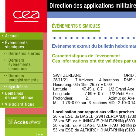
Evénement extrait du bulletin hebdoma
Caractéristiques de l'événement
Ces informations ont été validées par 
SWITZERLAND ORID : 50
28/11/21 7 Arrivees 4 Iterations RMS :
Heure orig: 03h 18m 26.77 ± 0.09
Latitude : 47.45 ± 0.7 1/2 Grand Axe
Longitude : 7.89 ± 0.7 1/2 Petit Axe 
Profondeur: 2. Azimut gd Axe : 
ML : 1.76±0.09 sur 3 stations MD : 2.10±0.14
Localisation par rapport aux villes proches
26 km ESE de BASEL (SWITZERLAND) (173000
28 km SE de HUNINGUE (HAUT-RHIN) (6300 h
30 km SE de VILLAGE-NEUF (HAUT-RHIN) (29
53 km ESE de ALTKIRCH (HAUT-RHIN) (5100 h