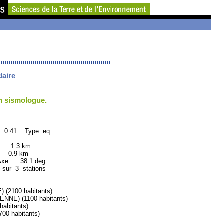
daire
un sismologue.
: 0.41 Type :eq
 : 1.3 km
: 0.9 km
xe : 38.1 deg
 sur 3 stations
2100 habitants)
NE) (1100 habitants)
abitants)
0 habitants)