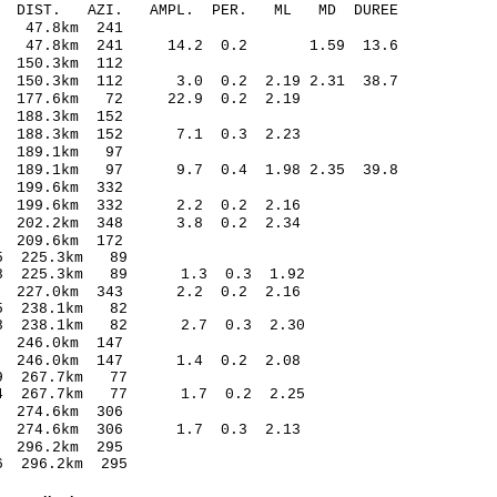
O-C DIST. AZI. AMPL. PER. ML MD DUREE
.06 -0.27 47.8km 241
61 47.8km 241 14.2 0.2 1.59 13.6
.58 0.23 150.3km 112
 150.3km 112 3.0 0.2 2.19 2.31 38.7
21 177.6km 72 22.9 0.2 2.19
.59 -0.01 188.3km 152
.30 188.3km 152 7.1 0.3 2.23
.42 -0.32 189.1km 97
4 189.1km 97 9.7 0.4 1.98 2.35 39.8
.39 -0.05 199.6km 332
.56 199.6km 332 2.2 0.2 2.16
.92 202.2km 348 3.8 0.2 2.34
.42 0.01 209.6km 172
.06* -0.65 225.3km 89
1.98 225.3km 89 1.3 0.3 1.92
36 227.0km 343 2.2 0.2 2.16
.29* -0.55 238.1km 82
1.78 238.1km 82 2.7 0.3 2.30
.71 0.50 246.0km 147
.59 246.0km 147 1.4 0.2 2.08
0.37* 0.59 267.7km 77
1.84 267.7km 77 1.7 0.2 2.25
.67 -0.22 274.6km 306
.15 274.6km 306 1.7 0.3 2.13
.37 -0.08 296.2km 295
.27* -1.46 296.2km 295