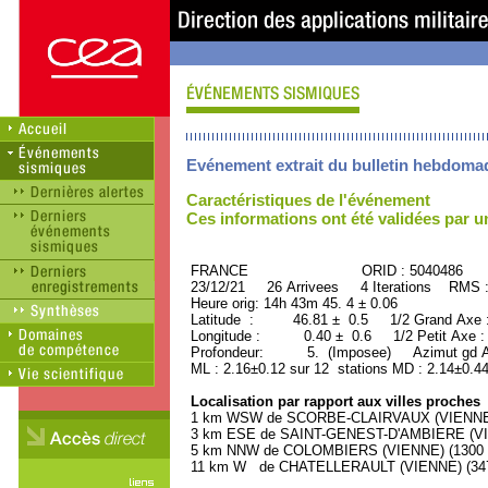
Evénement extrait du bulletin hebdoma
Caractéristiques de l'événement
Ces informations ont été validées par 
FRANCE ORID : 5040486
23/12/21 26 Arrivees 4 Iterations RMS 
Heure orig: 14h 43m 45. 4 ± 0.06
Latitude : 46.81 ± 0.5 1/2 Grand Axe
Longitude : 0.40 ± 0.6 1/2 Petit Axe 
Profondeur: 5. (Imposee) Azimut gd A
ML : 2.16±0.12 sur 12 stations MD : 2.14±0.44
Localisation par rapport aux villes proches
1 km WSW de SCORBE-CLAIRVAUX (VIENNE) (
3 km ESE de SAINT-GENEST-D'AMBIERE (VIEN
5 km NNW de COLOMBIERS (VIENNE) (1300 h
11 km W de CHATELLERAULT (VIENNE) (3470