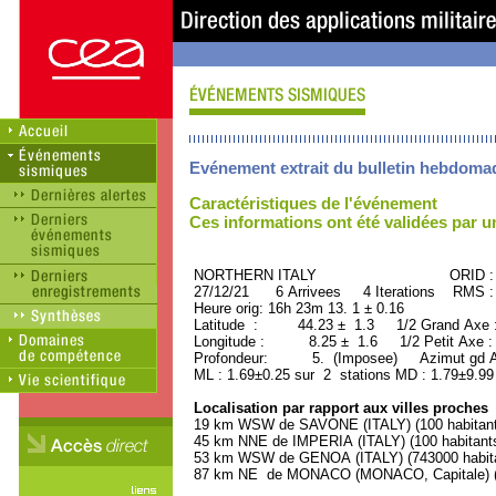
Evénement extrait du bulletin hebdoma
Caractéristiques de l'événement
Ces informations ont été validées par 
NORTHERN ITALY ORID : 50
27/12/21 6 Arrivees 4 Iterations RMS :
Heure orig: 16h 23m 13. 1 ± 0.16
Latitude : 44.23 ± 1.3 1/2 Grand Axe
Longitude : 8.25 ± 1.6 1/2 Petit Axe 
Profondeur: 5. (Imposee) Azimut gd Ax
ML : 1.69±0.25 sur 2 stations MD : 1.79±9.99
Localisation par rapport aux villes proches
19 km WSW de SAVONE (ITALY) (100 habitant
45 km NNE de IMPERIA (ITALY) (100 habitant
53 km WSW de GENOA (ITALY) (743000 habita
87 km NE de MONACO (MONACO, Capitale) (2