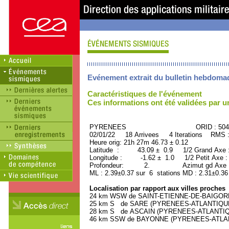
Evénement extrait du bulletin hebdoma
Caractéristiques de l'événement
Ces informations ont été validées par 
PYRENEES ORID : 5040
02/01/22 18 Arrivees 4 Iterations RMS 
Heure orig: 21h 27m 46.73 ± 0.12
Latitude : 43.09 ± 0.9 1/2 Grand Axe
Longitude : -1.62 ± 1.0 1/2 Petit Axe 
Profondeur: 2. Azimut gd Axe : 
ML : 2.39±0.37 sur 6 stations MD : 2.31±0.36
Localisation par rapport aux villes proches
24 km WSW de SAINT-ETIENNE-DE-BAIGORRY
25 km S de SARE (PYRENEES-ATLANTIQUE) 
28 km S de ASCAIN (PYRENEES-ATLANTIQUE
46 km SSW de BAYONNE (PYRENEES-ATLANTI