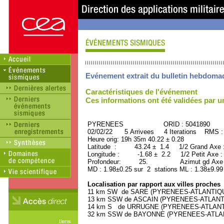
Evénement extrait du bulletin hebdoma
Caractéristiques de l'événement
Ces informations ont été validées par 
PYRENEES ORID : 5041890
02/02/22 5 Arrivees 4 Iterations RMS :
Heure orig: 19h 35m 40.22 ± 0.28
Latitude : 43.24 ± 1.4 1/2 Grand Axe
Longitude : -1.68 ± 2.2 1/2 Petit Axe 
Profondeur: 25. Azimut gd Axe : 
MD : 1.98±0.25 sur 2 stations ML : 1.38±9.99
Localisation par rapport aux villes proches
11 km SW de SARE (PYRENEES-ATLANTIQUE)
13 km SSW de ASCAIN (PYRENEES-ATLANTIQU
14 km S de URRUGNE (PYRENEES-ATLANTIQU
32 km SSW de BAYONNE (PYRENEES-ATLANTI