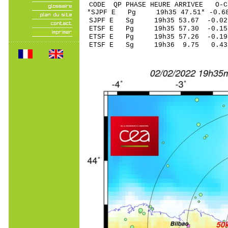
CODE QP PHASE HEURE ARRIVEE 
*SJPF E Pg 19h35 4
SJPF E Sg 19h35 53.67 -0
ETSF E Pg 19h35 5
ETSF E Pg 19h35 5
ETSF E Sg 19h36 9.75 0.43