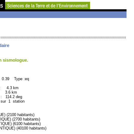
daire
un sismologue.
 0.39 Type :eq
 : 4.3 km
: 3.6 km
114.2 deg
 sur 1 station
 (2100 habitants)
E) (2700 habitants)
E) (6100 habitants)
QUE) (40100 habitants)