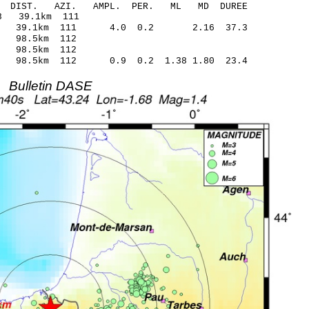
O-C DIST. AZI. AMPL. PER. ML MD DUREE
7.51* -0.68 39.1km 111
.02 39.1km 111 4.0 0.2 2.16 37.3
7.30 -0.15 98.5km 112
7.26 -0.19 98.5km 112
 98.5km 112 0.9 0.2 1.38 1.80 23.4
Bulletin DASE