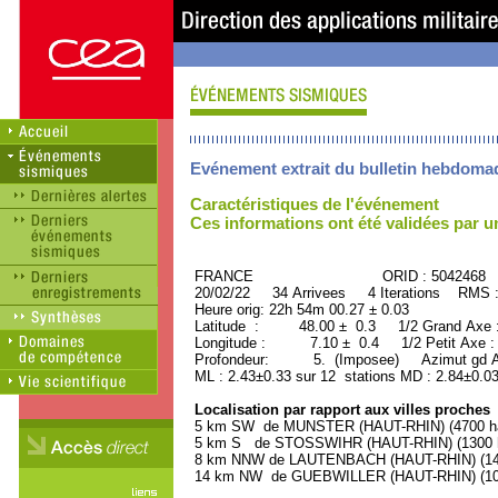
Evénement extrait du bulletin hebdoma
Caractéristiques de l'événement
Ces informations ont été validées par 
FRANCE ORID : 5042468
20/02/22 34 Arrivees 4 Iterations RMS 
Heure orig: 22h 54m 00.27 ± 0.03
Latitude : 48.00 ± 0.3 1/2 Grand Axe
Longitude : 7.10 ± 0.4 1/2 Petit Axe 
Profondeur: 5. (Imposee) Azimut gd Ax
ML : 2.43±0.33 sur 12 stations MD : 2.84±0.03
Localisation par rapport aux villes proches
5 km SW de MUNSTER (HAUT-RHIN) (4700 ha
5 km S de STOSSWIHR (HAUT-RHIN) (1300 h
8 km NNW de LAUTENBACH (HAUT-RHIN) (140
14 km NW de GUEBWILLER (HAUT-RHIN) (109