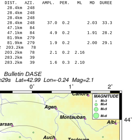
O-C DIST. AZI. AMPL. PER. ML MD DUREE
4.57 0.00 28.4km 248
4.62 0.06 28.4km 248
4.58 0.01 28.4km 248
.27 28.4km 248 37.0 0.2 2.03 33.3
7.69 0.07 47.1km 84
.48 47.1km 84 4.9 0.2 1.91 28.2
3.43 0.09 81.9km 279
.34 81.9km 279 1.9 0.2 2.00 29.1
.51* -0.92 203.2km 78
0.70 203.2km 78 2.1 0.2 2.16
.35 -0.38 283.2km 39
.13 283.2km 39 1.6 0.3 2.10
Bulletin DASE