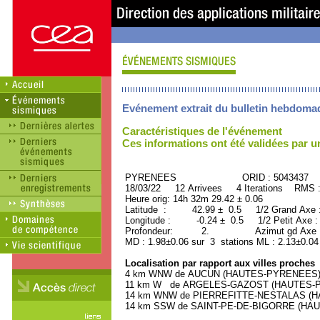
Evénement extrait du bulletin hebdoma
Caractéristiques de l'événement
Ces informations ont été validées par 
PYRENEES ORID : 5043437
18/03/22 12 Arrivees 4 Iterations RMS 
Heure orig: 14h 32m 29.42 ± 0.06
Latitude : 42.99 ± 0.5 1/2 Grand Axe
Longitude : -0.24 ± 0.5 1/2 Petit Axe 
Profondeur: 2. Azimut gd Axe : 
MD : 1.98±0.06 sur 3 stations ML : 2.13±0.04
Localisation par rapport aux villes proches
4 km WNW de AUCUN (HAUTES-PYRENEES) (2
11 km W de ARGELES-GAZOST (HAUTES-PYR
14 km WNW de PIERREFITTE-NESTALAS (HAU
14 km SSW de SAINT-PE-DE-BIGORRE (HAUT