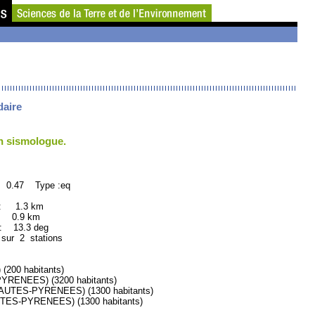
daire
un sismologue.
: 0.47 Type :eq
 : 1.3 km
: 0.9 km
13.3 deg
 sur 2 stations
00 habitants)
ENEES) (3200 habitants)
TES-PYRENEES) (1300 habitants)
ES-PYRENEES) (1300 habitants)