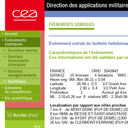
Evénement extrait du bulletin hebdoma
Caractéristiques de l'événement
Ces informations ont été validées par 
FRANCE ORID : 5043843
02/04/22 15 Arrivees 4 Iterations RMS 
Heure orig: 06h 36m 08.21 ± 0.04
Latitude : 45.59 ± 0.3 1/2 Grand Axe
Longitude : 2.90 ± 0.4 1/2 Petit Axe 
Profondeur: 2. Azimut gd Axe : 
ML : 2.01±0.26 sur 8 stations MD : 2.18±0.06
Localisation par rapport aux villes proches
7 km E de MONT-DORE (PUY-DE-DOME) (2000
8 km NNW de BESSE-ET-SAINT-ANASTAISE (P
10 km SW de AYDAT (PUY-DE-DOME) (1300 h
26 km SW de CLERMONT-FERRAND (PUY-DE-D