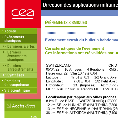
Evénement extrait du bulletin hebdoma
Caractéristiques de l'événement
Ces informations ont été validées par 
SWITZERLAND ORID : 50
05/04/22 10 Arrivees 4 Iterations RMS 
Heure orig: 22h 33m 10.49 ± 0.04
Latitude : 47.51 ± 0.3 1/2 Grand Axe
Longitude : 7.68 ± 0.4 1/2 Petit Axe 
Profondeur: 13. (Imposee) Azimut gd A
ML : 1.68±0.37 sur 4 stations MD : 1.99±0.03
Localisation par rapport aux villes proches
8 km E de BASEL (SWITZERLAND) (173000 h
12 km SE de HUNINGUE (HAUT-RHIN) (6300 h
13 km ESE de HEGENHEIM (HAUT-RHIN) (2300
36 km ESE de ALTKIRCH (HAUT-RHIN) (5100 h