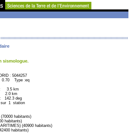
daire
un sismologue.
 : 5044257
 0.70 Type :eq
 : 3.5 km
: 2.0 km
142.3 deg
 sur 1 station
0000 habitants)
 habitants)
ITIMES) (40900 habitants)
400 habitants)