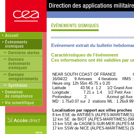
Evénement extrait du bulletin hebdoma
Caractéristiques de l'événement
Ces informations ont été validées par 
NEAR SOUTH COAST OF FRANCE ORID
16/04/22 9 Arrivees 4 Iterations RMS :
Heure orig: 12h 55m 45.75 ± 0.20
Latitude : 43.56 ± 1.2 1/2 Grand Axe
Longitude : 7.21 ± 1.4 1/2 Petit Axe 
Profondeur: 2. Azimut gd Axe : 
MD : 1.75±0.07 sur 2 stations ML : 1.26±9.99
Localisation par rapport aux villes proches
8 km ESE de ANTIBES (ALPES-MARITIMES) (7
12 km SE de BIOT (ALPES-MARITIMES) (5600
13 km SSE de CAGNES-SUR-MER (ALPES-MAR
17 km SSW de NICE (ALPES-MARITIMES) (342