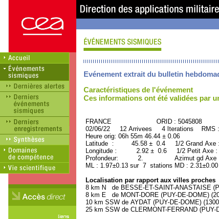
Evénement extrait du bulletin hebdoma
Caractéristiques de l'événement
Ces informations ont été validées par 
FRANCE ORID : 5045808
02/06/22 12 Arrivees 4 Iterations RMS 
Heure orig: 06h 55m 46.44 ± 0.06
Latitude : 45.58 ± 0.4 1/2 Grand Axe
Longitude : 2.92 ± 0.6 1/2 Petit Axe 
Profondeur: 2. Azimut gd Axe : 
ML : 1.97±0.13 sur 7 stations MD : 2.31±0.00
Localisation par rapport aux villes proches
8 km N de BESSE-ET-SAINT-ANASTAISE (PUY
8 km E de MONT-DORE (PUY-DE-DOME) (2000
10 km SSW de AYDAT (PUY-DE-DOME) (1300 h
25 km SSW de CLERMONT-FERRAND (PUY-DE-