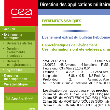
Evénement extrait du bulletin hebdoma
Caractéristiques de l'événement
Ces informations ont été validées par 
SWITZERLAND ORID : 5046
16/06/22 48 Arrivees 4 Iterations RMS 
Heure orig: 03h 46m 23.13 ± 0.04
Latitude : 46.92 ± 0.3 1/2 Grand Axe
Longitude : 6.86 ± 0.5 1/2 Petit Axe 
Profondeur: 2. Azimut gd Axe : 
ML : 2.58±0.30 sur 20 stations MD : 2.82±0.11
Localisation par rapport aux villes proches
22 km SE de VILLERS-LE-LAC (DOUBS) (4200
24 km SE de MONTLEBON (DOUBS) (1600 hab
25 km SE de MORTEAU (DOUBS) (6500 habit
39 km E de PONTARLIER (DOUBS) (18100 ha