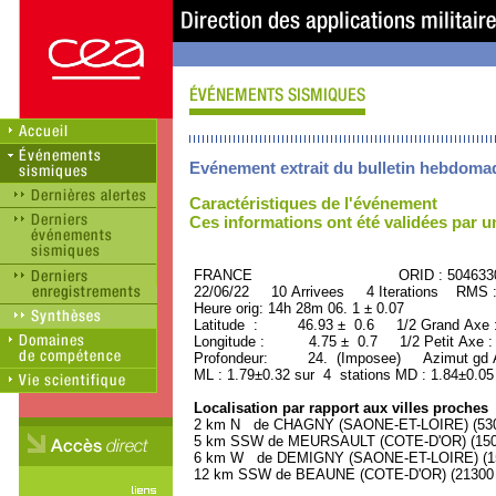
Evénement extrait du bulletin hebdoma
Caractéristiques de l'événement
Ces informations ont été validées par 
FRANCE ORID : 504633
22/06/22 10 Arrivees 4 Iterations RMS 
Heure orig: 14h 28m 06. 1 ± 0.07
Latitude : 46.93 ± 0.6 1/2 Grand Axe
Longitude : 4.75 ± 0.7 1/2 Petit Axe 
Profondeur: 24. (Imposee) Azimut gd A
ML : 1.79±0.32 sur 4 stations MD : 1.84±0.05
Localisation par rapport aux villes proches
2 km N de CHAGNY (SAONE-ET-LOIRE) (5300
5 km SSW de MEURSAULT (COTE-D'OR) (1500
6 km W de DEMIGNY (SAONE-ET-LOIRE) (150
12 km SSW de BEAUNE (COTE-D'OR) (21300 h