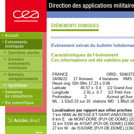
Evénement extrait du bulletin hebdoma
Caractéristiques de l'événement
Ces informations ont été validées par 
FRANCE ORID : 504637
24/06/22 17 Arrivees 4 Iterations RMS 
Heure orig: 02h 09m 17.23 ± 0.06
Latitude : 45.57 ± 0.4 1/2 Grand Axe
Longitude : 2.91 ± 0.7 1/2 Petit Axe 
Profondeur: 2. Azimut gd Axe : 
ML : 1.53±0.23 sur 10 stations MD : 1.88±0.16
Localisation par rapport aux villes proches
7 km NNW de BESSE-ET-SAINT-ANASTAISE (P
8 km E de MONT-DORE (PUY-DE-DOME) (2000
11 km SSW de AYDAT (PUY-DE-DOME) (1300 h
27 km W de ISSOIRE (PUY-DE-DOME) (13600