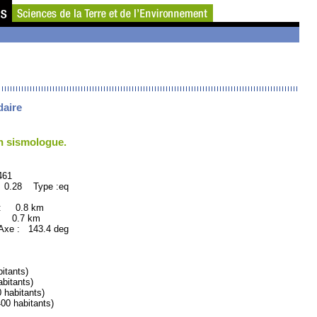
daire
un sismologue.
61
 0.28 Type :eq
 : 0.8 km
: 0.7 km
xe : 143.4 deg
tants)
itants)
habitants)
 habitants)