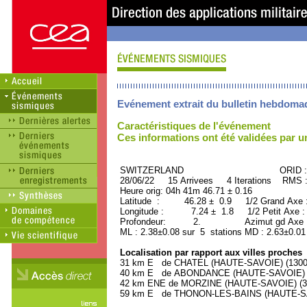
Evénement extrait du bulletin hebdoma
Caractéristiques de l'événement
Ces informations ont été validées par 
SWITZERLAND ORID : 50
28/06/22 15 Arrivees 4 Iterations RMS 
Heure orig: 04h 41m 46.71 ± 0.16
Latitude : 46.28 ± 0.9 1/2 Grand Axe
Longitude : 7.24 ± 1.8 1/2 Petit Axe 
Profondeur: 2. Azimut gd Axe : 
ML : 2.38±0.08 sur 5 stations MD : 2.63±0.01
Localisation par rapport aux villes proches
31 km E de CHATEL (HAUTE-SAVOIE) (1300 h
40 km E de ABONDANCE (HAUTE-SAVOIE) (1
42 km ENE de MORZINE (HAUTE-SAVOIE) (300
59 km E de THONON-LES-BAINS (HAUTE-SAVO