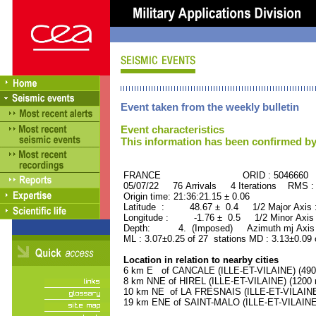
Event taken from the weekly bulletin
Event characteristics
This information has been confirmed by
FRANCE ORID : 5046660
05/07/22 76 Arrivals 4 Iterations RMS :
Origin time: 21:36:21.15 ± 0.06
Latitude : 48.67 ± 0.4 1/2 Major Axis
Longitude : -1.76 ± 0.5 1/2 Minor Axis
Depth: 4. (Imposed) Azimuth mj Axis 
ML : 3.07±0.25 of 27 stations MD : 3.13±0.09 
Location in relation to nearby cities
6 km E of CANCALE (ILLE-ET-VILAINE) (4900
8 km NNE of HIREL (ILLE-ET-VILAINE) (1200 r
10 km NE of LA FRESNAIS (ILLE-ET-VILAINE) 
19 km ENE of SAINT-MALO (ILLE-ET-VILAINE) 