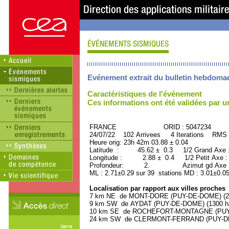
Evénement extrait du bulletin hebdoma
Caractéristiques de l'événement
Ces informations ont été validées par 
FRANCE ORID : 5047234
24/07/22 102 Arrivees 4 Iterations RMS 
Heure orig: 23h 42m 03.88 ± 0.04
Latitude : 45.62 ± 0.3 1/2 Grand Axe
Longitude : 2.88 ± 0.4 1/2 Petit Axe 
Profondeur: 2. Azimut gd Axe : 
ML : 2.71±0.29 sur 39 stations MD : 3.01±0.05
Localisation par rapport aux villes proches
7 km NE de MONT-DORE (PUY-DE-DOME) (200
9 km SW de AYDAT (PUY-DE-DOME) (1300 ha
10 km SE de ROCHEFORT-MONTAGNE (PUY-D
24 km SW de CLERMONT-FERRAND (PUY-DE-D