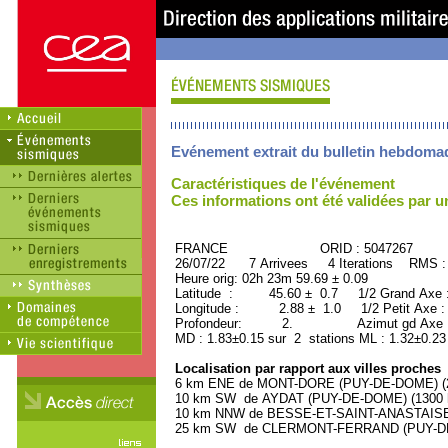
Evénement extrait du bulletin hebdoma
Caractéristiques de l'événement
Ces informations ont été validées par 
FRANCE ORID : 5047267
26/07/22 7 Arrivees 4 Iterations RMS :
Heure orig: 02h 23m 59.69 ± 0.09
Latitude : 45.60 ± 0.7 1/2 Grand Axe
Longitude : 2.88 ± 1.0 1/2 Petit Axe 
Profondeur: 2. Azimut gd Axe : 
MD : 1.83±0.15 sur 2 stations ML : 1.32±0.23
Localisation par rapport aux villes proches
6 km ENE de MONT-DORE (PUY-DE-DOME) (20
10 km SW de AYDAT (PUY-DE-DOME) (1300 h
10 km NNW de BESSE-ET-SAINT-ANASTAISE (
25 km SW de CLERMONT-FERRAND (PUY-DE-D