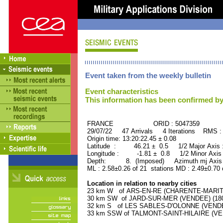
Event taken from the weekly bulletin
Event characteristics
This information has been confirmed by
FRANCE ORID : 5047359
29/07/22 47 Arrivals 4 Iterations RMS :
Origin time: 13:20:22.45 ± 0.08
Latitude : 46.21 ± 0.5 1/2 Major Axis
Longitude : -1.81 ± 0.8 1/2 Minor Axis
Depth: 8. (Imposed) Azimuth mj Axis 
ML : 2.58±0.26 of 21 stations MD : 2.49±0.70 
Location in relation to nearby cities
23 km W of ARS-EN-RE (CHARENTE-MARITIME
30 km SW of JARD-SUR-MER (VENDEE) (1800
32 km S of LES SABLES-D'OLONNE (VENDEE)
33 km SSW of TALMONT-SAINT-HILAIRE (VEND